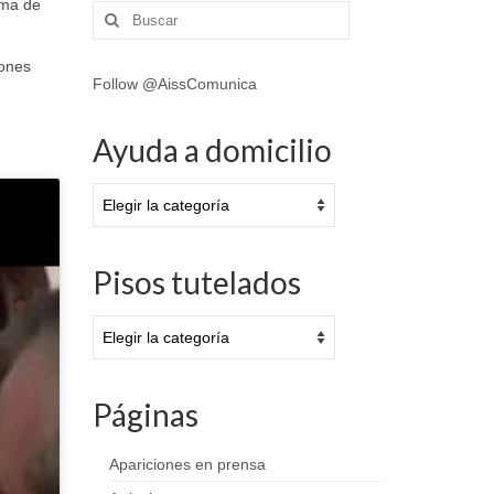
ema de
Buscar
por:
iones
Follow @AissComunica
Ayuda a domicilio
Ayuda
a
domicilio
Pisos tutelados
Pisos
tutelados
Páginas
Apariciones en prensa