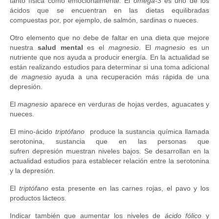
tanto física como emocionalmente. El
omega-3
es uno de los
ácidos que se encuentran en las dietas equilibradas
compuestas por, por ejemplo, de salmón, sardinas o nueces.
Otro elemento que no debe de faltar en una dieta que mejore
nuestra
salud mental
es el
magnesio
. El
magnesio
es un
nutriente que nos ayuda a producir energía. En la actualidad se
están realizando estudios para determinar si una toma adicional
de
magnesio
ayuda a una recuperación más rápida de una
depresión.
El
magnesio
aparece en verduras de hojas verdes, aguacates y
nueces.
El mino-ácido
triptófano
produce la sustancia química llamada
serotonina, sustancia que en las personas que
sufren depresión muestran
niveles bajos. Se desarrollan en la
actualidad estudios para establecer relación entre la serotonina
y la depresión.
El
triptófano
esta presente en las carnes rojas, el pavo y los
productos lácteos.
Indicar también que aumentar los niveles de
ácido fólico
y