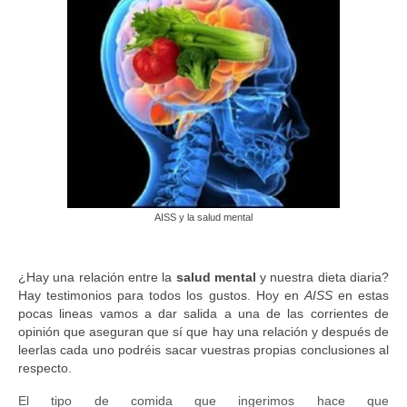
Ocio y tiempo libre
Servicio de ayuda a domicilio
Otros Servicios
Asesoramiento legal
Certificado discapacidad
Atención Psicológica
AISS y la salud mental
Logopedia
Proyecto de voluntariado
¿Hay una relación entre la
salud mental
y nuestra dieta diaria?
Hay testimonios para todos los gustos. Hoy en
AISS
en estas
Nosotros
pocas lineas vamos a dar salida a una de las corrientes de
opinión que aseguran que sí que hay una relación y después de
Nuestras instalaciones
leerlas cada uno podréis sacar vuestras propias conclusiones al
respecto.
Contacto
El tipo de comida que ingerimos hace que