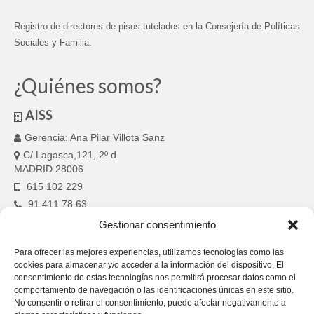
Registro de directores de pisos tutelados en la Consejería de Políticas
Sociales y Familia.
¿Quiénes somos?
AISS
Gerencia: Ana Pilar Villota Sanz
C/ Lagasca,121, 2º d
MADRID 28006
615 102 229
91 411 78 63
aiss.saludmental@gmail.com
Gestionar consentimiento
Para ofrecer las mejores experiencias, utilizamos tecnologías como las
cookies para almacenar y/o acceder a la información del dispositivo. El
consentimiento de estas tecnologías nos permitirá procesar datos como el
comportamiento de navegación o las identificaciones únicas en este sitio.
AISS–Información legal
No consentir o retirar el consentimiento, puede afectar negativamente a