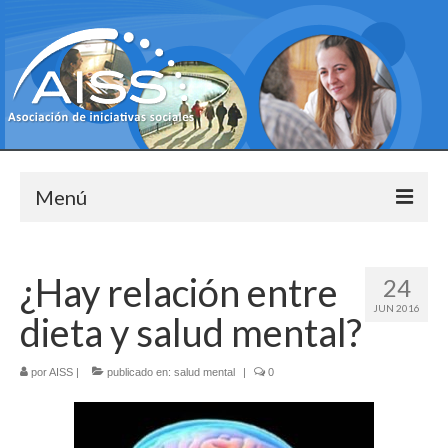
Menú
Bienvenido
¿Hay relación entre
24
Pisos tutelados
JUN 2016
dieta y salud mental?
Objetivos
¿Por qué pisos supervisados?
por
AISS
|
publicado en:
salud mental
|
0
Nuestros pisos tutelados