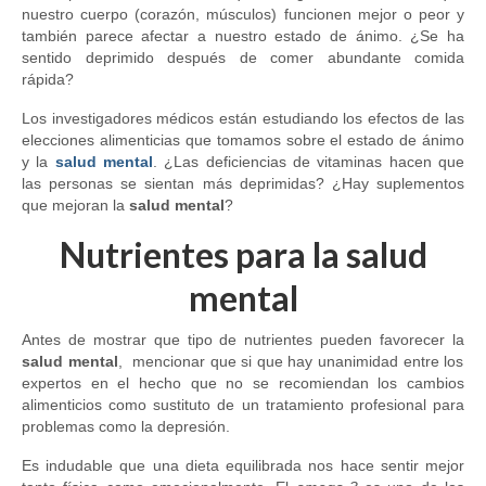
Tríptico AISS
nuestro cuerpo (corazón, múscu
los) funcionen mejor o peor y
también parece afectar a nuest
ro estado de ánimo. ¿Se ha
Revista AISS
sentido deprimido después de comer abundante comida
rápida?
Personalidades
Los investigadores médicos están estudiando los efectos de las
elecciones alimenticias que tomamos sobre el estado de ánimo
Blog
y la
salud mental
. ¿Las deficiencias de vitaminas hacen que
las personas se sientan más deprimidas? ¿Hay suplementos
Prensa
que mejoran la
salud mental
?
Apariciones en prensa
Nutrientes para la salud
Articulos
mental
Antes de mostrar que tipo de nutrientes pueden favorecer
la
salud mental
, mencionar que si que hay unanimidad entre los
expertos en el hecho que no se recomiendan los cambios
alimenticios como sustituto de un tratamiento profesional para
problemas como la depresión.
Es indudable que una dieta equilibrada nos hace sentir mejor