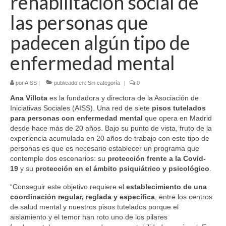
rehabilitación social de
Ocio y tiempo libre
las personas que
Servicio de ayuda a domicilio
padecen algún tipo de
Otros Servicios
enfermedad mental
Asesoramiento legal
por
AISS
|
publicado en:
Sin categoría
|
0
Certificado discapacidad
Ana Villota
es la fundadora y directora de la Asociación de
Atención Psicológica
Iniciativas Sociales (AISS). Una red de siete
pisos tutelados
para personas con enfermedad mental
que opera en Madrid
Logopedia
desde hace más de 20 años. Bajo su punto de vista, fruto de la
experiencia acumulada en 20 años de trabajo con este tipo de
personas es que es necesario establecer un programa que
Proyecto de voluntariado
contemple dos escenarios: su
protección frente a la Covid-
19
y su
protección en el ámbito psiquiátrico y psicológico
.
Nosotros
“Conseguir este objetivo requiere el
establecimiento de una
Nuestras instalaciones
coordinación regular, reglada y específica
, entre los centros
de salud mental y nuestros pisos tutelados porque el
Contacto
aislamiento y el temor han roto uno de los pilares