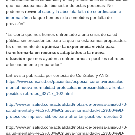
que nos ocupamos del bienestar de estas personas. No
podemos revivir
el caos y la absoluta falta de coordinación e
información
a la que hemos sido sometidos por falta de
previsión”.
“Es cierto que nos hemos enfrentado a una crisis de salud
pública sin precedentes para la que no estábamos preparados.
Es el momento de
optimizar la experiencia vivida para
transformarla en recursos adaptados a la nueva
situación
que nos ayuden a enfrentarnos a posibles rebrotes
adecuadamente preparados”.
Entrevista publicada por cortesía de ConSalud y ANIS:
https://www.consalud.es/pacientes/especial-coronavirus/salud-
mental-nueva-normalidad-protocolos-imprescindibles-afrontar-
posibles-rebrotes_82717_102.html
http://www.anisalud.com/actualidad/notas-de-prensa-anis/6373-
salud-mental-y-%E2%80%9Cnueva-normalidad%E2%80%9D-
protocolos-imprescindibles-para-afrontar-posibles-rebrotes-2
http://www.anisalud.com/actualidad/notas-de-prensa-anis/6373-
salud-mental-y-%E2%80%9Cnueva-normalidad%E2%80%9D-