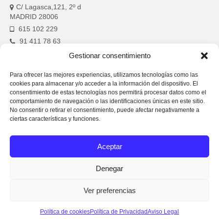
C/ Lagasca,121, 2º d
MADRID 28006
615 102 229
91 411 78 63
aiss.saludmental@gmail.com
Gestionar consentimiento
Para ofrecer las mejores experiencias, utilizamos tecnologías como las
cookies para almacenar y/o acceder a la información del dispositivo. El
consentimiento de estas tecnologías nos permitirá procesar datos como el
comportamiento de navegación o las identificaciones únicas en este sitio.
AISS–Información legal
No consentir o retirar el consentimiento, puede afectar negativamente a
ciertas características y funciones.
Aviso Legal
Aceptar
Política de
Privacidad
Denegar
Política de
cookies (UE)
Ver preferencias
© 2026 AISS Salud Mental
Política de cookies
Política de Privacidad
Aviso Legal