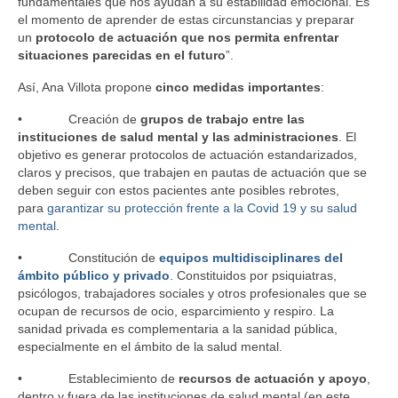
fundamentales que nos ayudan a su estabilidad emocional. Es
Tríptico AISS
el momento de aprender de estas circunstancias y preparar
un
protocolo de actuación que nos permita enfrentar
Revista AISS
situaciones parecidas en el futuro
”.
Personalidades
Así, Ana Villota propone
cinco medidas importantes
:
Blog
• Creación de
grupos de trabajo entre las
instituciones de salud mental y las administraciones
. El
objetivo es generar protocolos de actuación estandarizados,
Prensa
claros y precisos, que trabajen en pautas de actuación que se
deben seguir con estos pacientes ante posibles rebrotes,
Apariciones en prensa
para
garantizar su protección frente a la Covid 19 y su salud
mental
.
Articulos
• Constitución de
equipos multidisciplinares del
ámbito público y privado
. Constituidos por psiquiatras,
psicólogos, trabajadores sociales y otros profesionales que se
ocupan de recursos de ocio, esparcimiento y respiro. La
sanidad privada es complementaria a la sanidad pública,
especialmente en el ámbito de la salud mental.
• Establecimiento de
recursos de actuación y apoyo
,
dentro y fuera de las instituciones de salud mental (en este