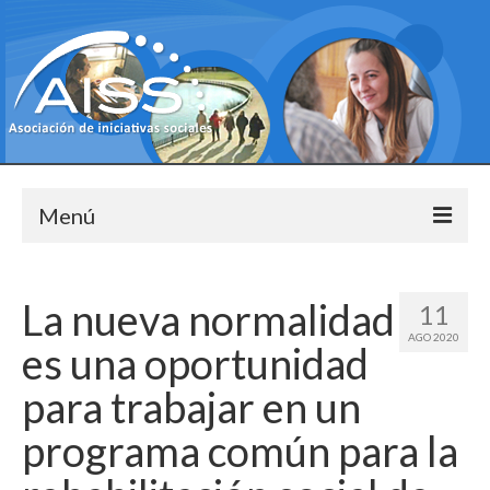
Menú
Bienvenido
La nueva normalidad
11
Pisos tutelados
AGO 2020
es una oportunidad
Objetivos
para trabajar en un
¿Por qué pisos supervisados?
programa común para la
Nuestros pisos tutelados